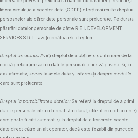
în ceea ce privește prelucrarea datelor cu caracter personal și
libera circulație a acestor date (GDPR) oferă mai multe drepturi
persoanelor ale căror date personale sunt prelucrate. Pe durata
păstrării datelor personale de către R.E.I. DEVELOPMENT
SERVICES S.R.L., aveți următoarele drepturi:
Dreptul de acces:
Aveți dreptul de a obține o confirmare de la
noi că prelucrăm sau nu datele personale care vă privesc și, în
caz afirmativ, acces la acele date și informații despre modul în
care sunt prelucrate.
Dreptul la portabilitatea datelor:
Se referă la dreptul de a primi
datele personale într-un format structurat, utilizat în mod curent și
care poate fi citit automat, și la dreptul de a transmite aceste
date direct către un alt operator, dacă este fezabil din punct de