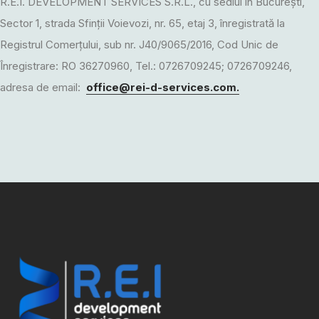
R.E.I. DEVELOPMENT SERVICES S.R.L., cu sediul în București,
Sector 1, strada Sfinții Voievozi, nr. 65, etaj 3, înregistrată la
Registrul Comerțului, sub nr. J40/9065/2016, Cod Unic de
Înregistrare: RO 36270960, Tel.: 0726709245; 0726709246,
adresa de email:
office@rei-d-services.com
.