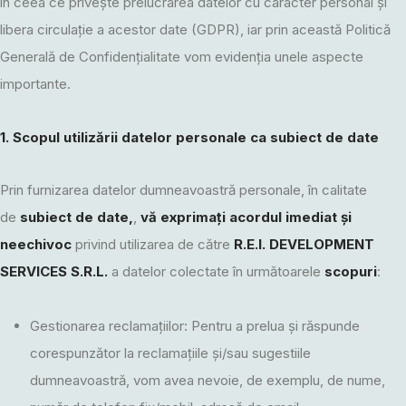
în ceea ce privește prelucrarea datelor cu caracter personal și
libera circulație a acestor date (GDPR), iar prin această Politică
Generală de Confidențialitate vom evidenția unele aspecte
importante.
1. Scopul utilizării datelor personale ca subiect de date
Prin furnizarea datelor dumneavoastră personale, în calitate
de
subiect de date,
,
vă exprimați acordul imediat și
neechivoc
privind utilizarea de către
R.E.I. DEVELOPMENT
SERVICES S.R.L.
a datelor colectate în următoarele
scopuri
:
Gestionarea reclamațiilor: Pentru a prelua și răspunde
corespunzător la reclamațiile și/sau sugestiile
dumneavoastră, vom avea nevoie, de exemplu, de nume,