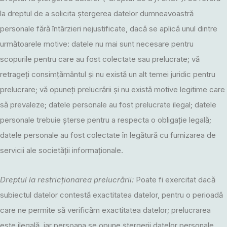
la dreptul de a solicita ștergerea datelor dumneavoastră
personale fără întârzieri nejustificate, dacă se aplică unul dintre
următoarele motive: datele nu mai sunt necesare pentru
scopurile pentru care au fost colectate sau prelucrate; vă
retrageți consimțământul și nu există un alt temei juridic pentru
prelucrare; vă opuneți prelucrării și nu există motive legitime care
să prevaleze; datele personale au fost prelucrate ilegal; datele
personale trebuie șterse pentru a respecta o obligație legală;
datele personale au fost colectate în legătură cu furnizarea de
servicii ale societății informaționale.
Dreptul la restricționarea prelucrării:
Poate fi exercitat dacă
subiectul datelor contestă exactitatea datelor, pentru o perioadă
care ne permite să verificăm exactitatea datelor; prelucrarea
este ilegală, iar persoana se opune ștergerii datelor personale,