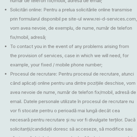
număr de telefon fix/mobil, adresă de email;
Solicitări online: Pentru a prelua solicitările online transmise
prin formularul disponibil pe site-ul www.rei-d-services.com,
vom avea nevoie, de exemplu, de nume, număr de telefon
fix/mobil, adresă;
To contact you in the event of any problems arising from
the provision of services, case in which we will need, for
example, your fixed / mobile phone number;
Procesul de recrutare:
Pentru procesul de recrutare, atunci
când aplicați online pentru una dintre pozițiile deschise, vom
avea nevoie de nume, număr de telefon fix/mobil, adresă de
email. Datele personale utilizate în procesul de recrutare nu
vor fi stocate pentru o perioadă mai lungă decât cea
necesară pentru recrutare și nu vor fi divulgate terților. Dacă
solicitanții/candidații doresc să acceseze, să modifice sau