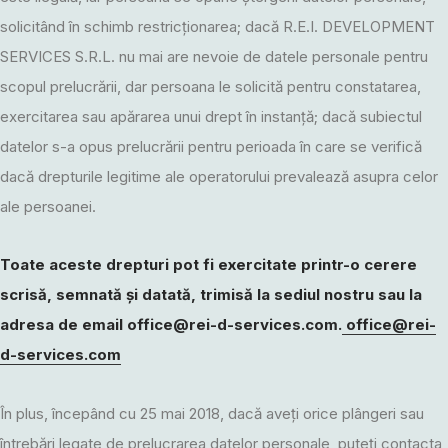
solicitând în schimb restricționarea; dacă R.E.I. DEVELOPMENT
SERVICES S.R.L. nu mai are nevoie de datele personale pentru
scopul prelucrării, dar persoana le solicită pentru constatarea,
exercitarea sau apărarea unui drept în instanță; dacă subiectul
datelor s-a opus prelucrării pentru perioada în care se verifică
dacă drepturile legitime ale operatorului prevalează asupra celor
ale persoanei.
Toate aceste drepturi pot fi exercitate printr-o cerere
scrisă, semnată și datată, trimisă la sediul nostru sau la
adresa de email
office@rei-d-services.com
.
office@rei-
d-services.com
În plus, începând cu 25 mai 2018, dacă aveți orice plângeri sau
întrebări legate de prelucrarea datelor personale, puteți contacta