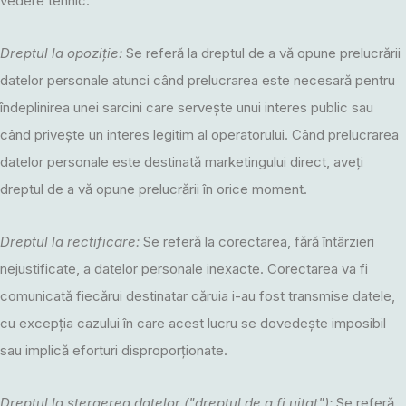
vedere tehnic.
Dreptul la opoziție:
Se referă la dreptul de a vă opune prelucrării
datelor personale atunci când prelucrarea este necesară pentru
îndeplinirea unei sarcini care servește unui interes public sau
când privește un interes legitim al operatorului. Când prelucrarea
datelor personale este destinată marketingului direct, aveți
dreptul de a vă opune prelucrării în orice moment.
Dreptul la rectificare:
Se referă la corectarea, fără întârzieri
nejustificate, a datelor personale inexacte. Corectarea va fi
comunicată fiecărui destinatar căruia i-au fost transmise datele,
cu excepția cazului în care acest lucru se dovedește imposibil
sau implică eforturi disproporționate.
Dreptul la ștergerea datelor ("dreptul de a fi uitat"):
Se referă