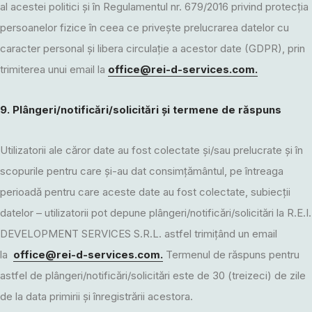
al acestei politici și în Regulamentul nr. 679/2016 privind protecția
persoanelor fizice în ceea ce privește prelucrarea datelor cu
caracter personal și libera circulație a acestor date (GDPR), prin
trimiterea unui email la
office@rei-d-services.com
.
9. Plângeri/notificări/solicitări și termene de răspuns
Utilizatorii ale căror date au fost colectate și/sau prelucrate și în
scopurile pentru care și-au dat consimțământul, pe întreaga
perioadă pentru care aceste date au fost colectate, subiecții
datelor – utilizatorii pot depune plângeri/notificări/solicitări la R.E.I.
DEVELOPMENT SERVICES S.R.L. astfel trimițând un email
la
office@rei-d-services.com
.
Termenul de răspuns pentru
astfel de plângeri/notificări/solicitări este de 30 (treizeci) de zile
de la data primirii și înregistrării acestora.