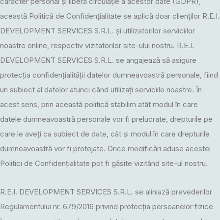
caracter personal și libera circulație a acestor date (GDPR),
această Politică de Confidențialitate se aplică doar clienților R.E.I.
DEVELOPMENT SERVICES S.R.L. și utilizatorilor serviciilor
noastre online, respectiv vizitatorilor site-ului nostru. R.E.I.
DEVELOPMENT SERVICES S.R.L. se angajează să asigure
protecția confidențialității datelor dumneavoastră personale, fiind
un subiect al datelor atunci când utilizați serviciile noastre. În
acest sens, prin această politică stabilim atât modul în care
datele dumneavoastră personale vor fi prelucrate, drepturile pe
care le aveți ca subiect de date, cât și modul în care drepturile
dumneavoastră vor fi protejate. Orice modificări aduse acestei
Politici de Confidențialitate pot fi găsite vizitând site-ul nostru.
R.E.I. DEVELOPMENT SERVICES S.R.L. se aliniază prevederilor
Regulamentului nr. 679/2016 privind protecția persoanelor fizice