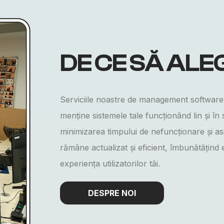
DE CE
SĂ ALEG
Serviciile noastre de management software
menține sistemele tale funcționând lin și î
minimizarea timpului de nefuncționare și a
rămâne actualizat și eficient, îmbunătățind e
experiența utilizatorilor tăi.
DESPRE NOI