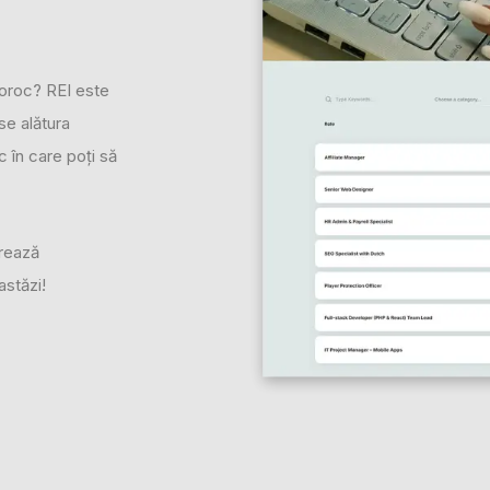
 noroc? REI este
se alătura
 în care poți să
orează
astăzi!