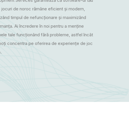
opment Services garantează că software-ul tău
 jocuri de noroc rămâne eficient și modern,
zând timpul de nefuncționare și maximizând
manța. Ai încredere în noi pentru a menține
ele tale funcționând fără probleme, astfel încât
poți concentra pe oferirea de experiențe de joc
.