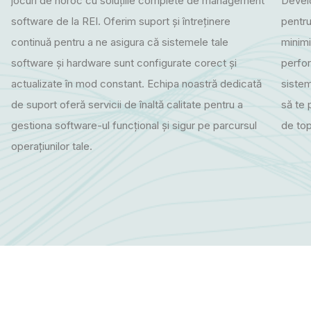
jocuri de noroc cu soluțiile complete de management
Devel
software de la REI. Oferim suport și întreținere
pentru
continuă pentru a ne asigura că sistemele tale
minimi
software și hardware sunt configurate corect și
perfor
actualizate în mod constant. Echipa noastră dedicată
sistem
de suport oferă servicii de înaltă calitate pentru a
să te 
gestiona software-ul funcțional și sigur pe parcursul
de top
operațiunilor tale.