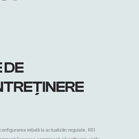
 DE
NTREȚINERE
configurarea inițială la actualizări regulate, REI