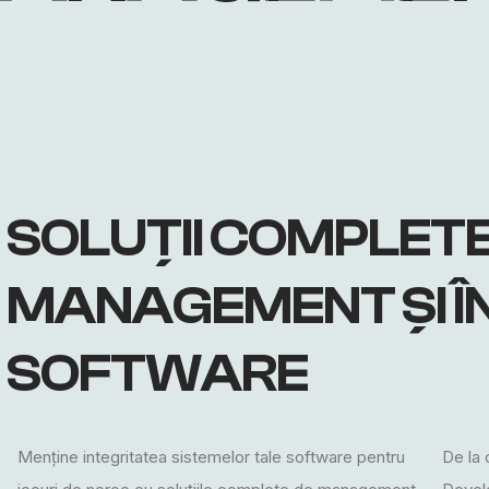
SOLUȚII COMPLETE
MANAGEMENT ȘI Î
SOFTWARE
Menține integritatea sistemelor tale software pentru
De la 