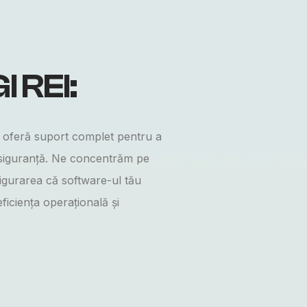
I
REI:
 oferă suport complet pentru a
n siguranță. Ne concentrăm pe
sigurarea că software-ul tău
ficiența operațională și