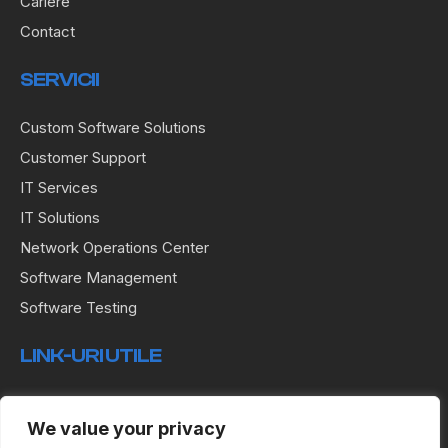
Cariere
Contact
SERVICII
Custom Software Solutions
Customer Support
IT Services
IT Solutions
Network Operations Center
Software Management
Software Testing
LINK-URI UTILE
Termeni & Condiții
We value your privacy
Politica de Confidențialitate